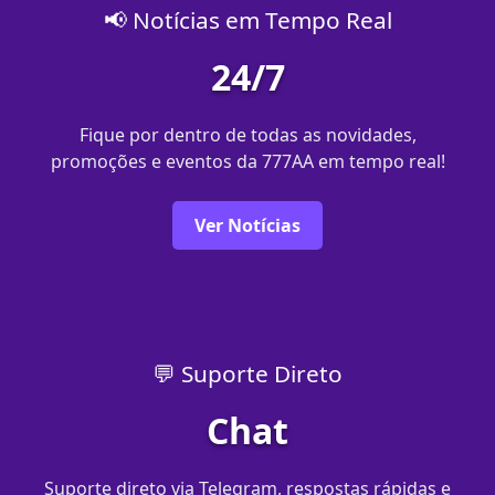
📢 Notícias em Tempo Real
24/7
Fique por dentro de todas as novidades,
promoções e eventos da 777AA em tempo real!
Ver Notícias
💬 Suporte Direto
Chat
Suporte direto via Telegram, respostas rápidas e