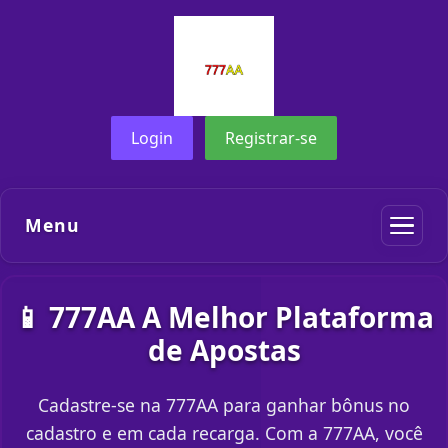
Login
Registrar-se
Menu
📱 777AA A Melhor Plataforma
de Apostas
Cadastre-se na 777AA para ganhar bônus no
cadastro e em cada recarga. Com a 777AA, você