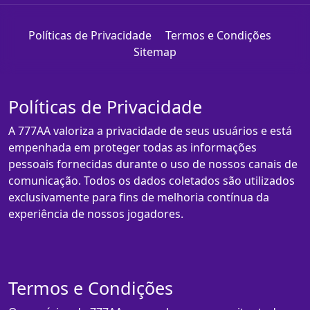
Políticas de Privacidade
Termos e Condições
Sitemap
Políticas de Privacidade
A 777AA valoriza a privacidade de seus usuários e está
empenhada em proteger todas as informações
pessoais fornecidas durante o uso de nossos canais de
comunicação. Todos os dados coletados são utilizados
exclusivamente para fins de melhoria contínua da
experiência de nossos jogadores.
Termos e Condições