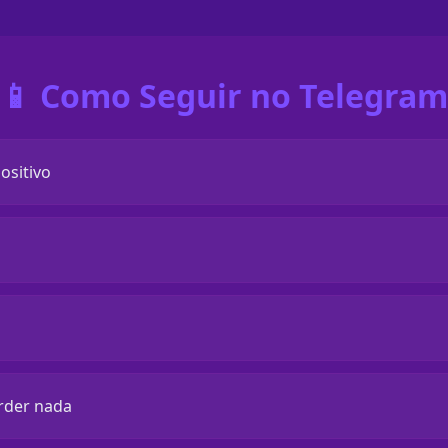
📱 Como Seguir no Telegram
ositivo
erder nada