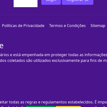
Políticas de Privacidade
Termos e Condições
Sitemap
de
uários e está empenhada em proteger todas as informações
os coletados são utilizados exclusivamente para fins de m
tar todas as regras e regulamentos estabelecidos. É impor