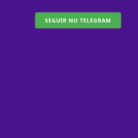
SEGUIR NO TELEGRAM