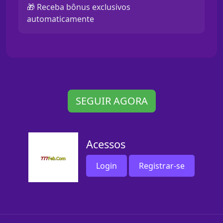
🎁 Receba bônus exclusivos
automaticamente
SEGUIR AGORA
Acessos
Login
Registrar-se