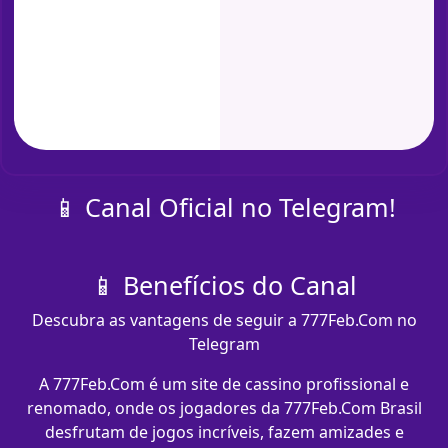
📱 Canal Oficial no Telegram!
📱 Benefícios do Canal
Descubra as vantagens de seguir a 777Feb.Com no
Telegram
A 777Feb.Com é um site de cassino profissional e
renomado, onde os jogadores da 777Feb.Com Brasil
desfrutam de jogos incríveis, fazem amizades e