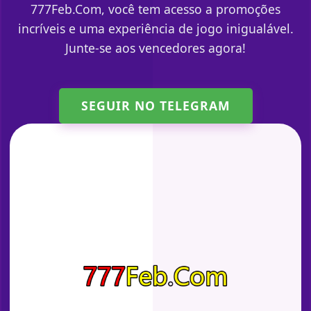
777Feb.Com, você tem acesso a promoções
incríveis e uma experiência de jogo inigualável.
Junte-se aos vencedores agora!
SEGUIR NO TELEGRAM