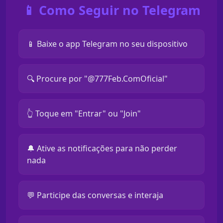
📱 Como Seguir no Telegram
📱 Baixe o app Telegram no seu dispositivo
🔍 Procure por "@777Feb.ComOficial"
👆 Toque em "Entrar" ou "Join"
🔔 Ative as notificações para não perder
nada
💬 Participe das conversas e interaja