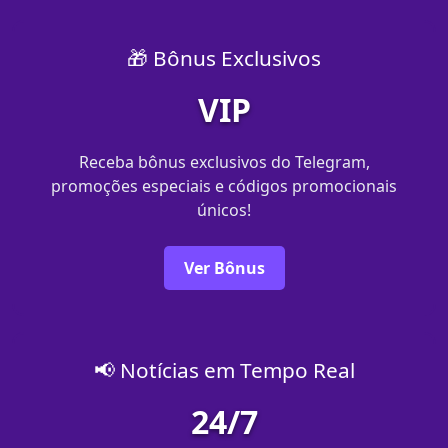
🎁 Bônus Exclusivos
VIP
Receba bônus exclusivos do Telegram,
promoções especiais e códigos promocionais
únicos!
Ver Bônus
📢 Notícias em Tempo Real
24/7