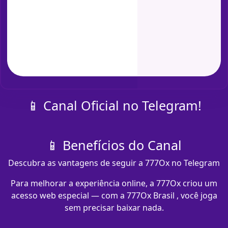
📱 Canal Oficial no Telegram!
📱 Benefícios do Canal
Descubra as vantagens de seguir a 777Ox no Telegram
Para melhorar a experiência online, a 777Ox criou um
acesso web especial — com a 777Ox Brasil , você joga
sem precisar baixar nada.