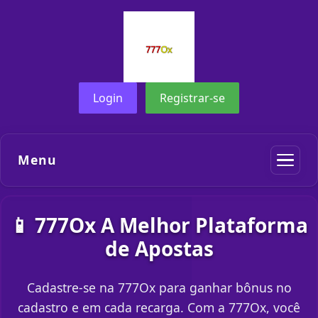
Login
Registrar-se
Menu
📱 777Ox A Melhor Plataforma
de Apostas
Cadastre-se na 777Ox para ganhar bônus no
cadastro e em cada recarga. Com a 777Ox, você