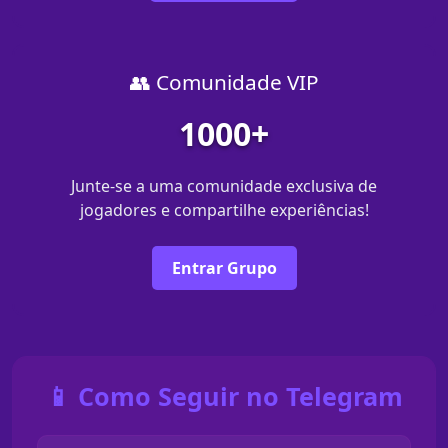
👥 Comunidade VIP
1000+
Junte-se a uma comunidade exclusiva de
jogadores e compartilhe experiências!
Entrar Grupo
📱 Como Seguir no Telegram