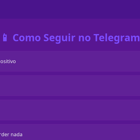
📱 Como Seguir no Telegram
ositivo
"
erder nada