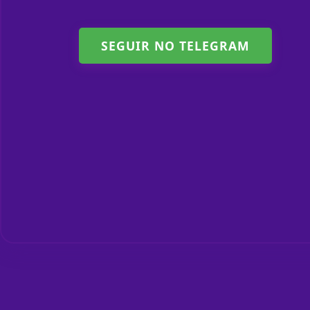
SEGUIR NO TELEGRAM