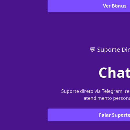
Ver Bônus
💬 Suporte Di
Cha
Suporte direto via Telegram, r
atendimento persona
Falar Suport