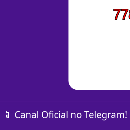
📱 Canal Oficial no Telegram!