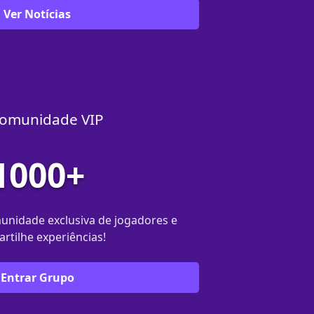
Ver Notícias
Comunidade VIP
1000+
unidade exclusiva de jogadores e
rtilhe experiências!
Entrar Grupo