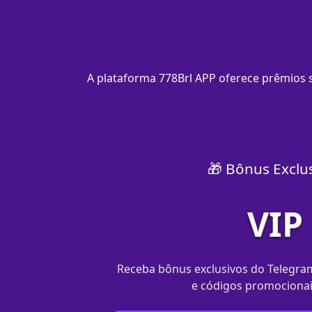
A plataforma 778Brl APP oferece prêmios s
🎁 Bônus Exclu
VIP
Receba bônus exclusivos do Telegra
e códigos promocionai