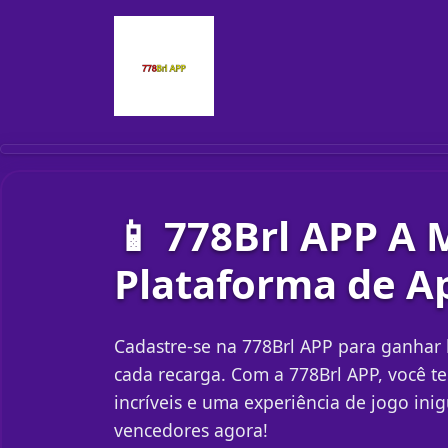
📱 778Brl APP A 
Plataforma de A
Cadastre-se na 778Brl APP para ganhar
cada recarga. Com a 778Brl APP, você 
incríveis e uma experiência de jogo inig
vencedores agora!