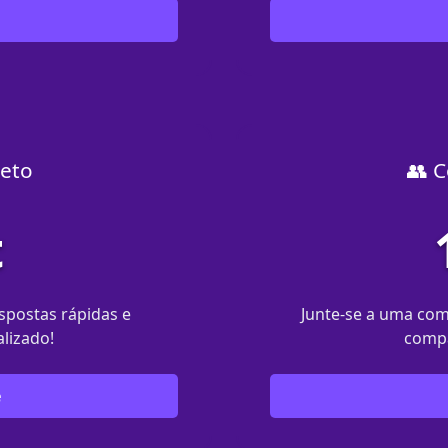
reto
👥 
t
espostas rápidas e
Junte-se a uma com
lizado!
compa
e