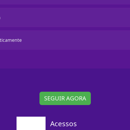
a
aticamente
SEGUIR AGORA
Acessos