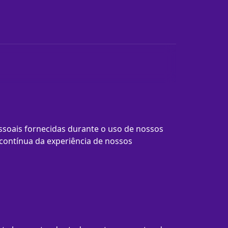
ssoais fornecidas durante o uso de nossos
 contínua da experiência de nossos