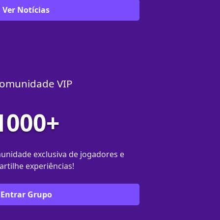
Ver Notícias
Comunidade VIP
1000+
unidade exclusiva de jogadores e
rtilhe experiências!
Entrar Grupo