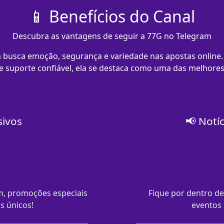
📱 Benefícios do Canal
Descubra as vantagens de seguir a 77G no Telegram
busca emoção, segurança e variedade nas apostas online
e suporte confiável, ela se destaca como uma das melhore
sivos
📢 Notí
m, promoções especiais
Fique por dentro d
s únicos!
eventos