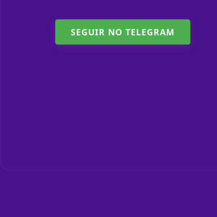
SEGUIR NO TELEGRAM