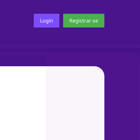
Login
Registrar-se