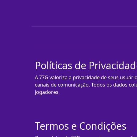
Políticas de Privacida
A 77G valoriza a privacidade de seus usuár
canais de comunicação. Todos os dados cole
jogadores.
Termos e Condições