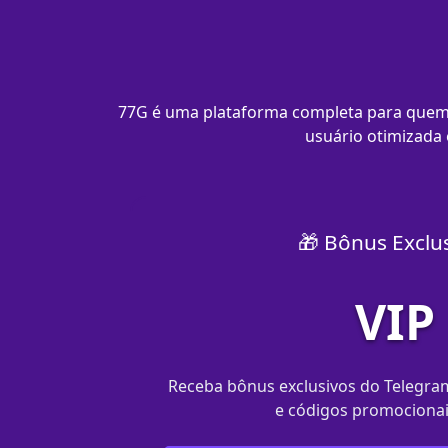
77G é uma plataforma completa para quem 
usuário otimizada 
🎁 Bônus Exclu
VIP
Receba bônus exclusivos do Telegra
e códigos promocionai