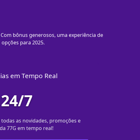
. Com bônus generosos, uma experiência de
s opções para 2025.
cias em Tempo Real
24/7
e todas as novidades, promoções e
 da 77G em tempo real!