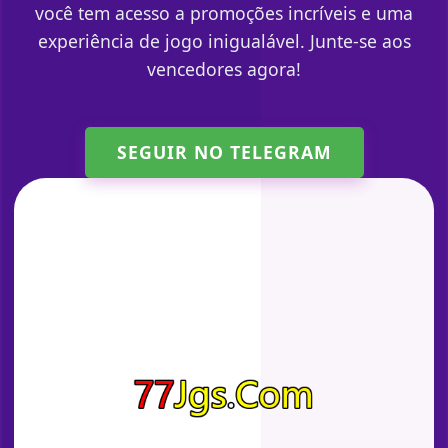
você tem acesso a promoções incríveis e uma
experiência de jogo inigualável. Junte-se aos
vencedores agora!
SEGUIR NO TELEGRAM