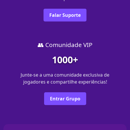
Falar Suporte
👥 Comunidade VIP
1000+
Junte-se a uma comunidade exclusiva de
jogadores e compartilhe experiências!
Entrar Grupo