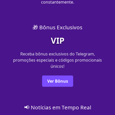
constantemente.
🎁 Bônus Exclusivos
VIP
Receba bônus exclusivos do Telegram,
promoções especiais e códigos promocionais
únicos!
Ver Bônus
📢 Notícias em Tempo Real