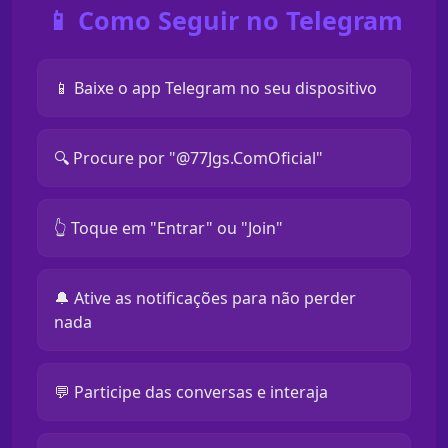
📱 Como Seguir no Telegram
📱 Baixe o app Telegram no seu dispositivo
🔍 Procure por "@77Jgs.ComOficial"
👆 Toque em "Entrar" ou "Join"
🔔 Ative as notificações para não perder
nada
💬 Participe das conversas e interaja