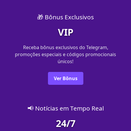
🎁 Bônus Exclusivos
VIP
Receba bônus exclusivos do Telegram,
promoções especiais e códigos promocionais
únicos!
Ver Bônus
📢 Notícias em Tempo Real
24/7