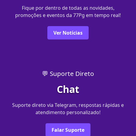
Fique por dentro de todas as novidades,
promoções e eventos da 77Pg em tempo real!
Ver Notícias
💬 Suporte Direto
Chat
Suporte direto via Telegram, respostas rápidas e
atendimento personalizado!
Falar Suporte