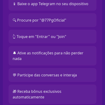
📱 Baixe o app Telegram no seu dispositivo
🔍 Procure por "@77PgOficial"
👆 Toque em "Entrar" ou "Join"
🔔 Ative as notificações para não perder
nada
💬 Participe das conversas e interaja
🎁 Receba bônus exclusivos
automaticamente