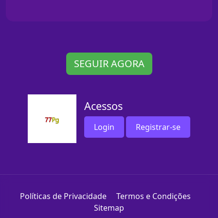
SEGUIR AGORA
Acessos
Login
Registrar-se
Políticas de Privacidade
Termos e Condições
Sitemap