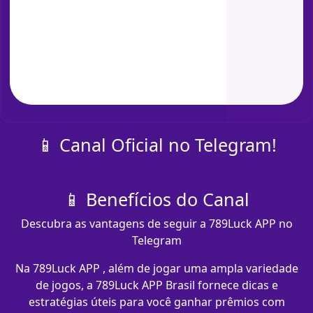
📱 Canal Oficial no Telegram!
📱 Benefícios do Canal
Descubra as vantagens de seguir a 789Luck APP no
Telegram
Na 789Luck APP , além de jogar uma ampla variedade
de jogos, a 789Luck APP Brasil fornece dicas e
estratégias úteis para você ganhar prêmios com