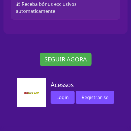
🎁 Receba bônus exclusivos
automaticamente
SEGUIR AGORA
Acessos
Login
Registrar-se