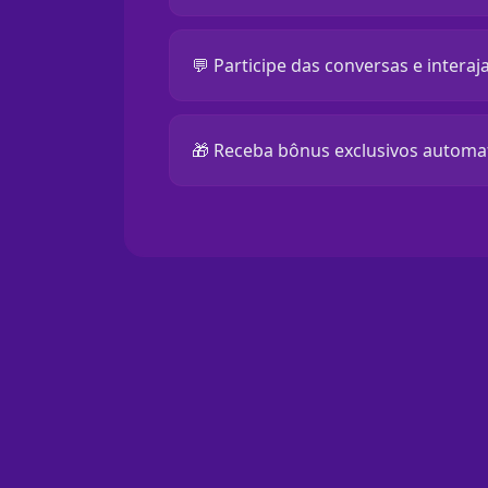
💬 Participe das conversas e interaj
🎁 Receba bônus exclusivos autom