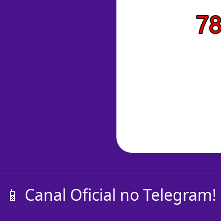
📱 Canal Oficial no Telegram!