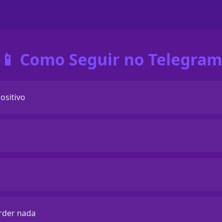
📱 Como Seguir no Telegram
ositivo
erder nada