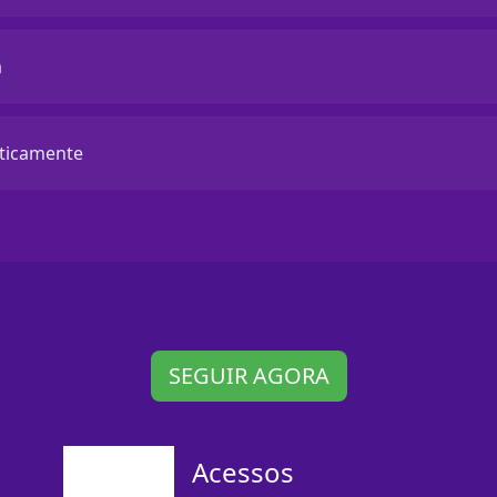
a
aticamente
SEGUIR AGORA
Acessos