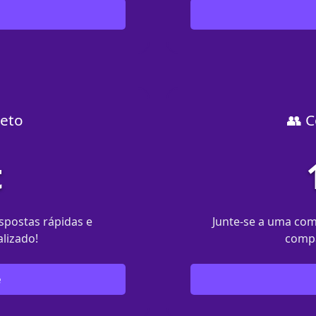
reto
👥 
t
espostas rápidas e
Junte-se a uma com
lizado!
compa
e