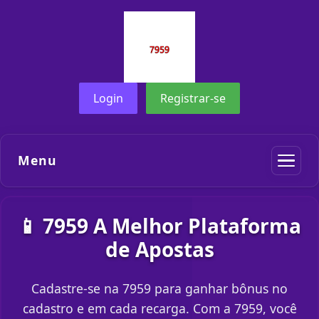
Login
Registrar-se
Menu
📱 7959 A Melhor Plataforma
de Apostas
Cadastre-se na 7959 para ganhar bônus no
cadastro e em cada recarga. Com a 7959, você