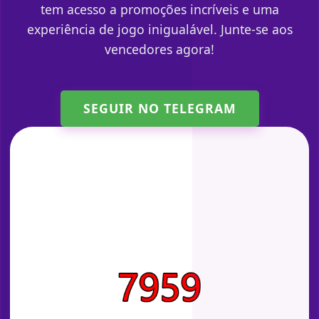
tem acesso a promoções incríveis e uma
experiência de jogo inigualável. Junte-se aos
vencedores agora!
SEGUIR NO TELEGRAM