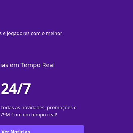
es e jogadores com o melhor.
cias em Tempo Real
24/7
e todas as novidades, promoções e
 79M Com em tempo real!
Ver Notícias