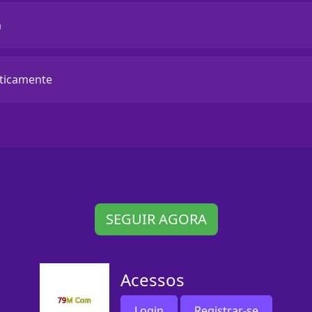
a
aticamente
SEGUIR AGORA
Acessos
Login
Registrar-se