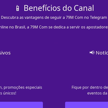
📱 Benefícios do Canal
Descubra as vantagens de seguir a 79M Com no Telegram
nline no Brasil, a 79M Com se dedica a servir os apostador
sivos
📢 Notí
m, promoções especiais
Fique por dentro d
s únicos!
eventos da