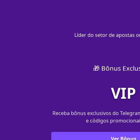
Líder do setor de apostas o
🎁 Bônus Exclu
VIP
Receba bônus exclusivos do Telegra
e códigos promocionai
Ver Bônus