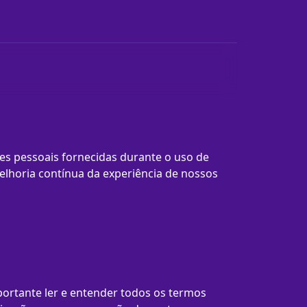
es pessoais fornecidas durante o uso de
elhoria contínua da experiência de nossos
ortante ler e entender todos os termos