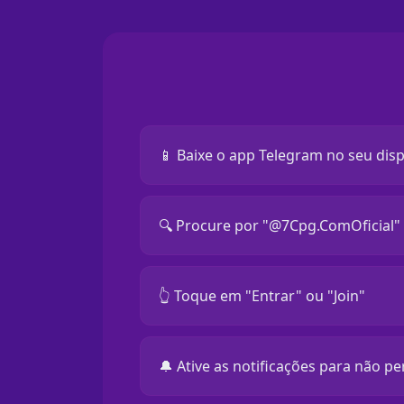
📱 Baixe o app Telegram no seu disp
🔍 Procure por "@7Cpg.ComOficial"
👆 Toque em "Entrar" ou "Join"
🔔 Ative as notificações para não p