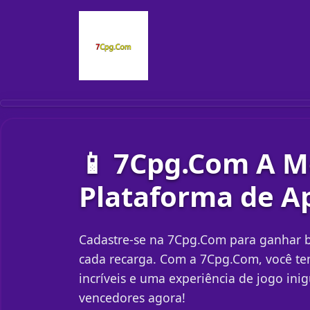
📱 7Cpg.Com A M
Plataforma de A
Cadastre-se na 7Cpg.Com para ganhar 
cada recarga. Com a 7Cpg.Com, você t
incríveis e uma experiência de jogo inig
vencedores agora!