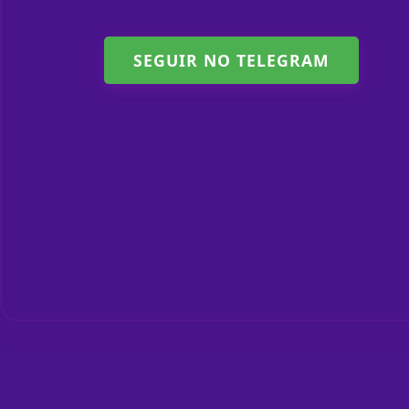
SEGUIR NO TELEGRAM