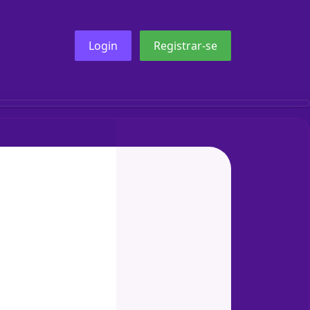
Login
Registrar-se