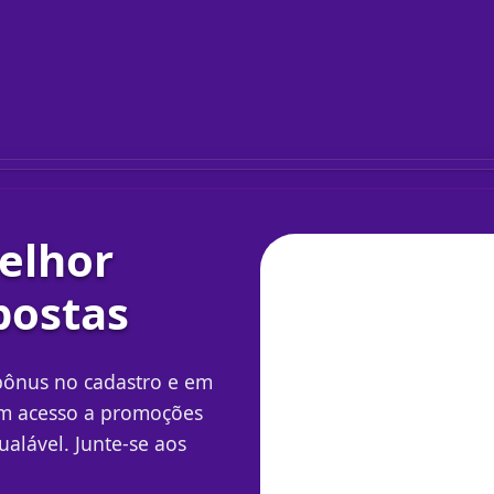
elhor
postas
bônus no cadastro e em
em acesso a promoções
ualável. Junte-se aos