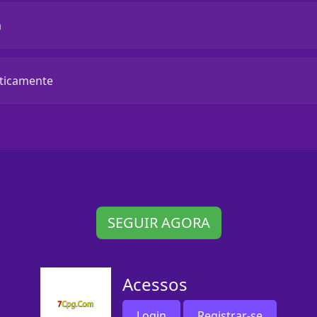
a
aticamente
SEGUIR AGORA
Acessos
Login
Registrar-se