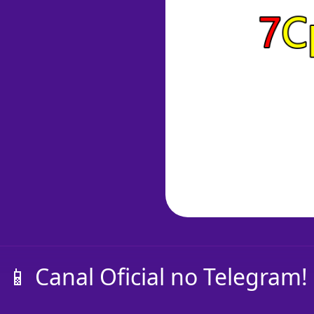
📱 Canal Oficial no Telegram!