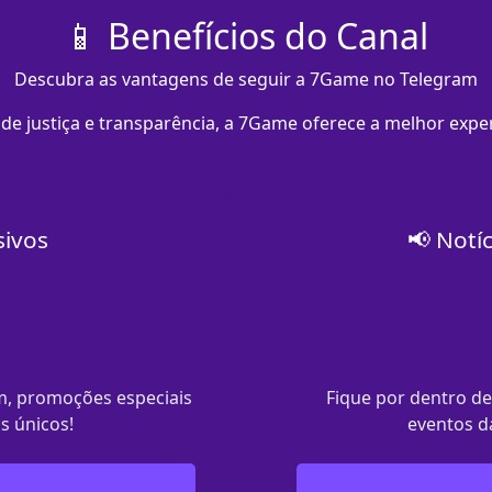
📱 Benefícios do Canal
Descubra as vantagens de seguir a 7Game no Telegram
 de justiça e transparência, a 7Game oferece a melhor expe
sivos
📢 Notí
m, promoções especiais
Fique por dentro d
s únicos!
eventos d