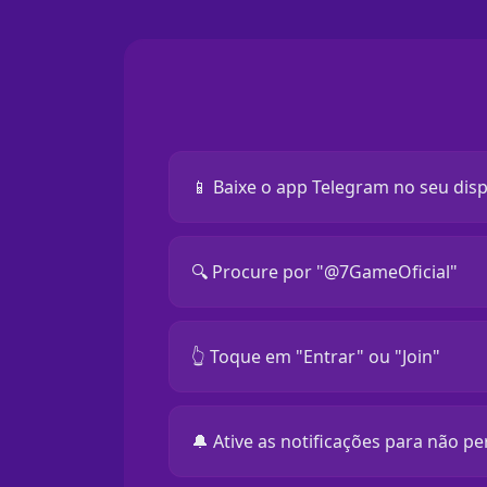
📱 Baixe o app Telegram no seu disp
🔍 Procure por "@7GameOficial"
👆 Toque em "Entrar" ou "Join"
🔔 Ative as notificações para não p