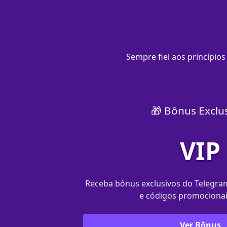
Sempre fiel aos princípios
🎁 Bônus Exclu
VIP
Receba bônus exclusivos do Telegra
e códigos promocionai
Ver Bônus