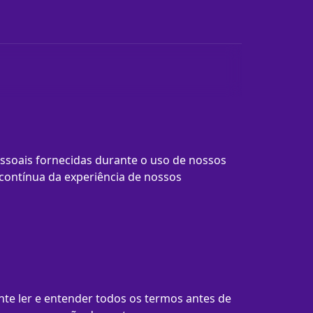
ssoais fornecidas durante o uso de nossos
 contínua da experiência de nossos
te ler e entender todos os termos antes de