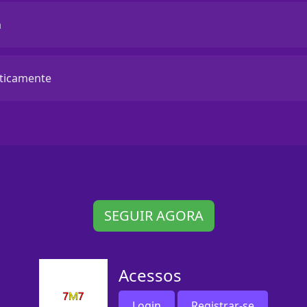
a
aticamente
SEGUIR AGORA
Acessos
Login
Registrar-se