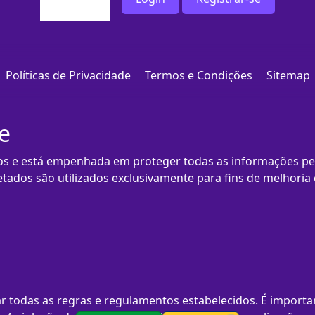
Políticas de Privacidade
Termos e Condições
Sitemap
de
rios e está empenhada em proteger todas as informações pe
tados são utilizados exclusivamente para fins de melhoria
todas as regras e regulamentos estabelecidos. É importan