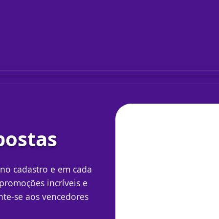
postas
no cadastro e em cada
promoções incríveis e
unte-se aos vencedores