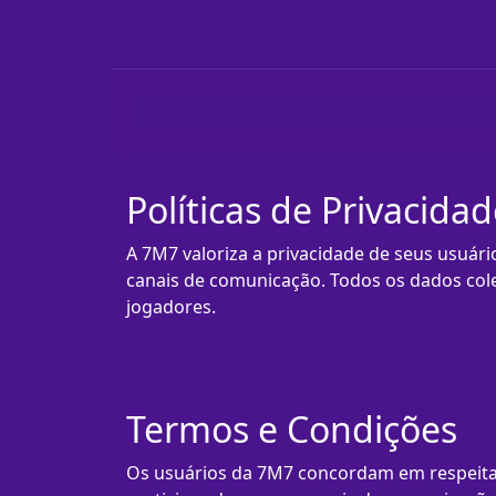
Políticas de Privacida
A 7M7 valoriza a privacidade de seus usuá
canais de comunicação. Todos os dados cole
jogadores.
Termos e Condições
Os usuários da 7M7 concordam em respeitar 