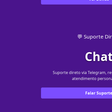
💬 Suporte Di
Cha
Suporte direto via Telegram, r
atendimento persona
Falar Suport