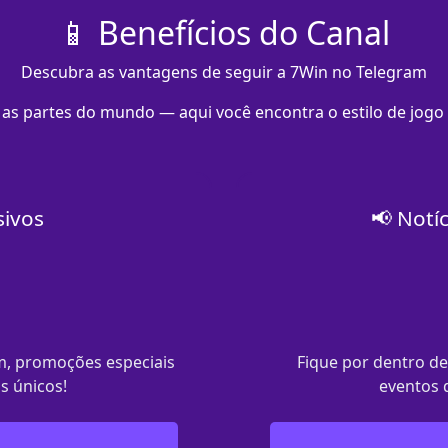
📱 Benefícios do Canal
Descubra as vantagens de seguir a 7Win no Telegram
 as partes do mundo — aqui você encontra o estilo de jog
sivos
📢 Notí
m, promoções especiais
Fique por dentro d
s únicos!
eventos 