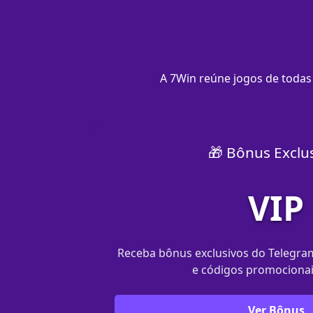
A 7Win reúne jogos de todas
🎁 Bônus Exclu
VIP
Receba bônus exclusivos do Telegra
e códigos promocionai
Ver Bônus