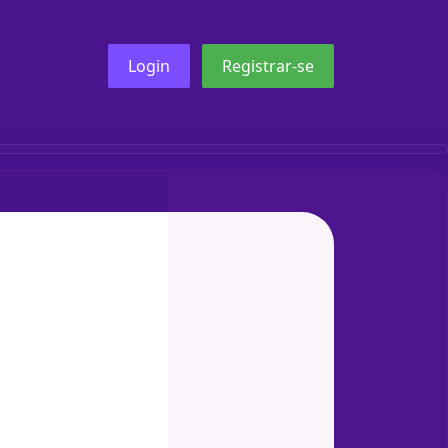
Login
Registrar-se