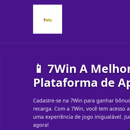
📱 7Win A Melho
Plataforma de A
Cadastre-se na 7Win para ganhar bônus
recarga. Com a 7Win, você tem acesso a
uma experiência de jogo inigualável. J
agora!