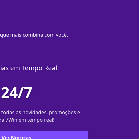
o que mais combina com você.
cias em Tempo Real
24/7
e todas as novidades, promoções e
da 7Win em tempo real!
Ver Notícias