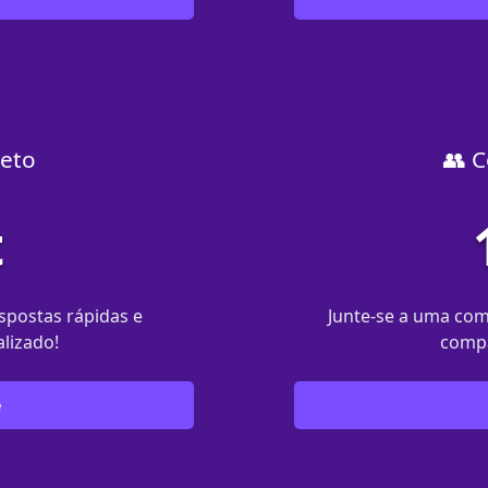
reto
👥 
t
espostas rápidas e
Junte-se a uma com
lizado!
compa
e