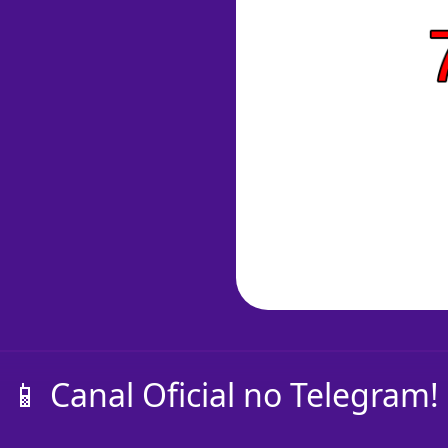
📱 Canal Oficial no Telegram!