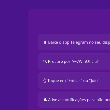
📱 Baixe o app Telegram no seu disp
🔍 Procure por "@7WinOficial"
👆 Toque em "Entrar" ou "Join"
🔔 Ative as notificações para não p