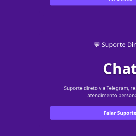
💬 Suporte Di
Cha
Suporte direto via Telegram, r
atendimento persona
Falar Suport