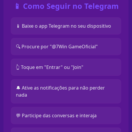
📱 Como Seguir no Telegram
📱 Baixe o app Telegram no seu dispositivo
🔍 Procure por "@7Win GameOficial"
👆 Toque em "Entrar" ou "Join"
🔔 Ative as notificações para não perder
nada
💬 Participe das conversas e interaja