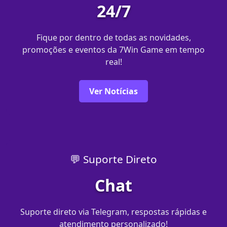
24/7
Fique por dentro de todas as novidades,
promoções e eventos da 7Win Game em tempo
real!
Ver Notícias
💬 Suporte Direto
Chat
Suporte direto via Telegram, respostas rápidas e
atendimento personalizado!