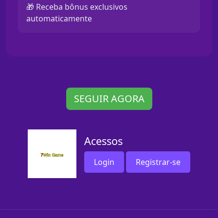
🎁 Receba bônus exclusivos
automaticamente
SEGUIR AGORA
Acessos
Login
Registrar-se