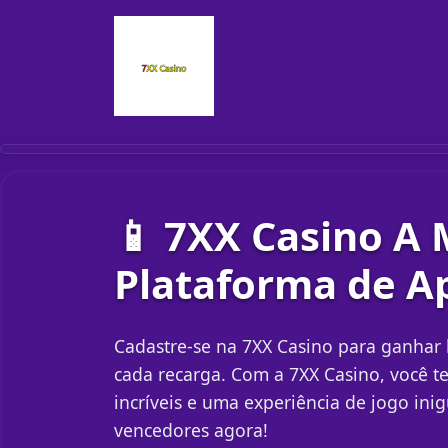
📱 7XX Casino A
Plataforma de A
Cadastre-se na 7XX Casino para ganhar
cada recarga. Com a 7XX Casino, você 
incríveis e uma experiência de jogo inig
vencedores agora!