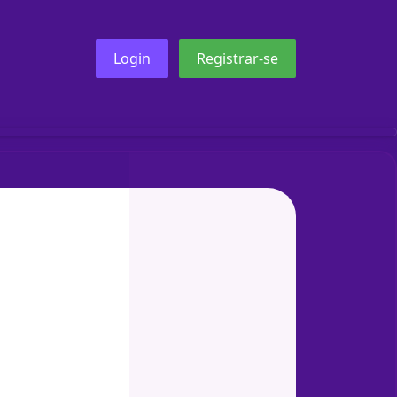
Login
Registrar-se