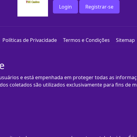
Login
Registrar-se
Políticas de Privacidade
Termos e Condições
Sitemap
de
s usuários e está empenhada em proteger todas as informaç
os coletados são utilizados exclusivamente para fins de m