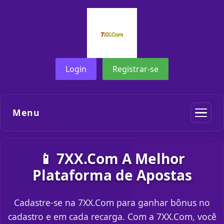
Login
Registrar-se
Menu
📱 7XX.Com A Melhor
Plataforma de Apostas
Cadastre-se na 7XX.Com para ganhar bônus no
cadastro e em cada recarga. Com a 7XX.Com, você