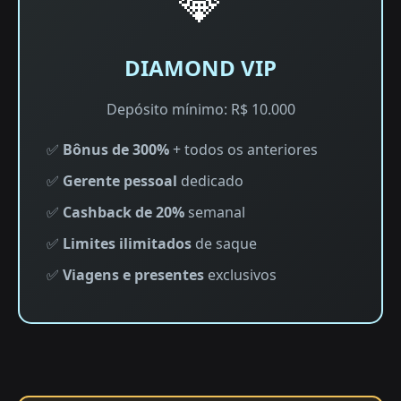
💎
DIAMOND VIP
Depósito mínimo: R$ 10.000
✅
Bônus de 300%
+ todos os anteriores
✅
Gerente pessoal
dedicado
✅
Cashback de 20%
semanal
✅
Limites ilimitados
de saque
✅
Viagens e presentes
exclusivos