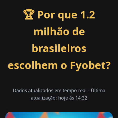
🏆 Por que 1.2
milhão de
brasileiros
escolhem o Fyobet?
Dados atualizados em tempo real - Última
atualização: hoje às 14:32