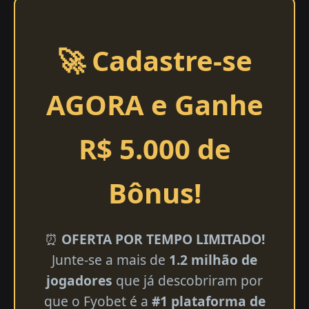
🚀 Cadastre-se
AGORA e Ganhe
R$ 5.000 de
Bônus!
⏰
OFERTA POR TEMPO LIMITADO!
Junte-se a mais de
1.2 milhão de
jogadores
que já descobriram por
que o Fyobet é a
#1 plataforma de