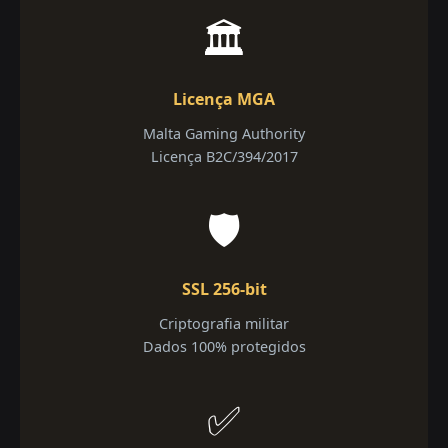
🏛️
Licença MGA
Malta Gaming Authority
Licença B2C/394/2017
🛡️
SSL 256-bit
Criptografia militar
Dados 100% protegidos
✅