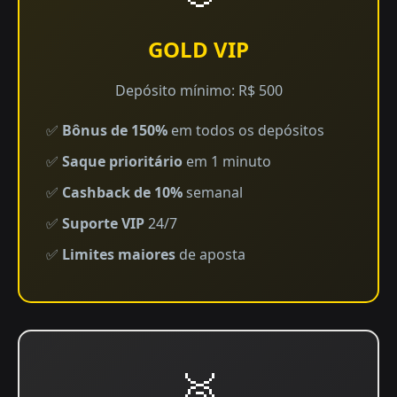
GOLD VIP
Depósito mínimo: R$ 500
✅
Bônus de 150%
em todos os depósitos
✅
Saque prioritário
em 1 minuto
✅
Cashback de 10%
semanal
✅
Suporte VIP
24/7
✅
Limites maiores
de aposta
🥈