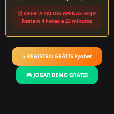
⏰ OFERTA VÁLIDA APENAS HOJE!
Restam 4 horas e 23 minutos
⭐ REGISTRO GRÁTIS Fyobet
🎮 JOGAR DEMO GRÁTIS