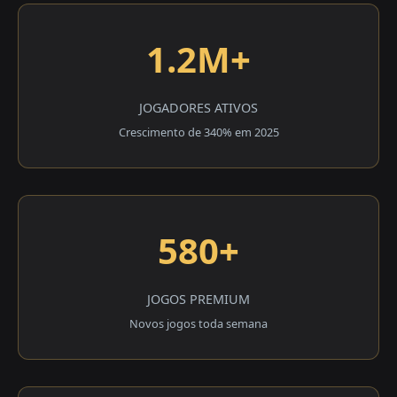
1.2M+
JOGADORES ATIVOS
Crescimento de 340% em 2025
580+
JOGOS PREMIUM
Novos jogos toda semana