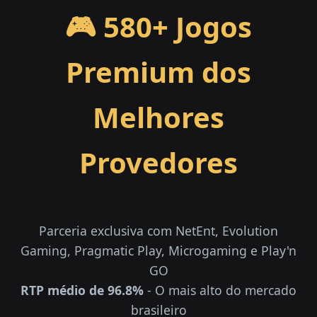
🎮 580+ Jogos
Premium dos
Melhores
Provedores
Parceria exclusiva com NetEnt, Evolution
Gaming, Pragmatic Play, Microgaming e Play'n
GO
RTP médio de 96.8%
- O mais alto do mercado
brasileiro