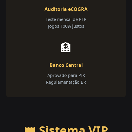
Auditoria eCOGRA
Teste mensal de RTP
Jogos 100% justos
🏦
Banco Central
Aprovado para PIX
Regulamentação BR
👑 Sistema VIP