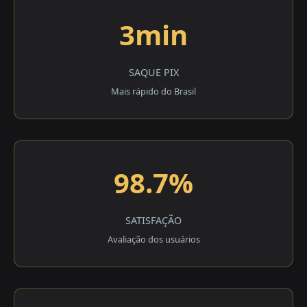
3min
SAQUE PIX
Mais rápido do Brasil
98.7%
SATISFAÇÃO
Avaliação dos usuários