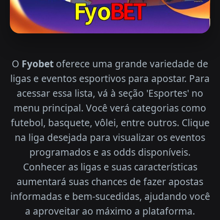
O
Fyobet
oferece uma grande variedade de
ligas e eventos esportivos para apostar. Para
acessar essa lista, vá à seção 'Esportes' no
menu principal. Você verá categorias como
futebol, basquete, vôlei, entre outros. Clique
na liga desejada para visualizar os eventos
programados e as odds disponíveis.
Conhecer as ligas e suas características
aumentará suas chances de fazer apostas
informadas e bem-sucedidas, ajudando você
a aproveitar ao máximo a plataforma.