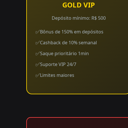
GOLD VIP
Depósito mínimo: R$ 500
Bônus de 150% em depósitos
Cashback de 10% semanal
Saque prioritário 1min
Suporte VIP 24/7
Limites maiores