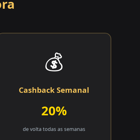
ora
💰
Cashback Semanal
20%
de volta todas as semanas