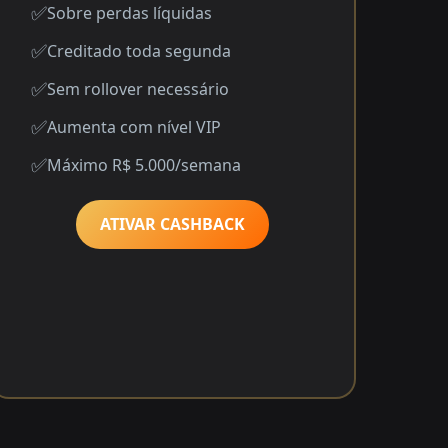
Sobre perdas líquidas
Creditado toda segunda
Sem rollover necessário
Aumenta com nível VIP
Máximo R$ 5.000/semana
ATIVAR CASHBACK