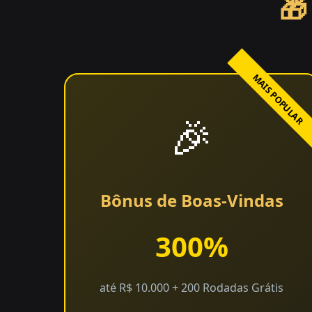
🎁
🎉
Bônus de Boas-Vindas
300%
até R$ 10.000 + 200 Rodadas Grátis