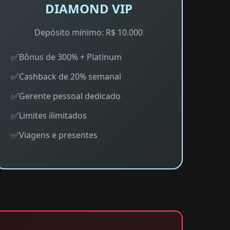
DIAMOND VIP
Depósito mínimo: R$ 10.000
Bônus de 300% + Platinum
Cashback de 20% semanal
Gerente pessoal dedicado
Limites ilimitados
Viagens e presentes