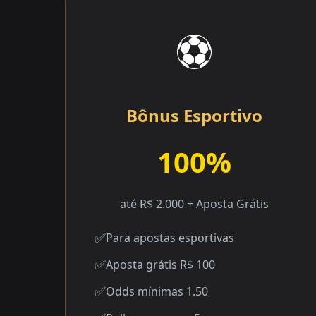
⚽
Bônus Esportivo
100%
até R$ 2.000 + Aposta Grátis
Para apostas esportivas
Aposta grátis R$ 100
Odds mínimas 1.50