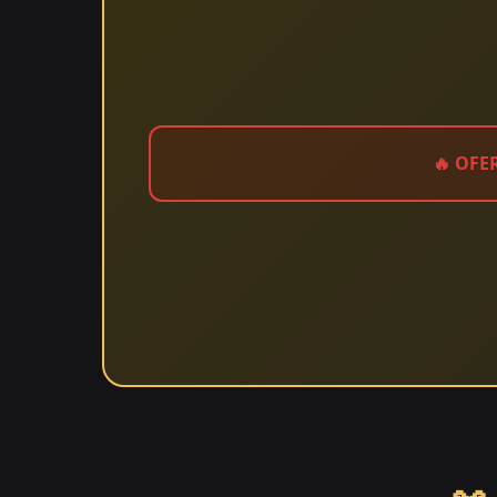
🔥
OFER