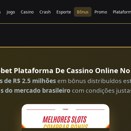
s
Jogo
Casino
Crash
Esporte
Bônus
Promo
Platafor
obet Plataforma De Cassino Online No 
s de R$ 2.5 milhões
em bônus distribuídos es
 do mercado brasileiro
com condições justas