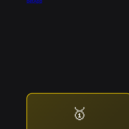
BetApp
🥇